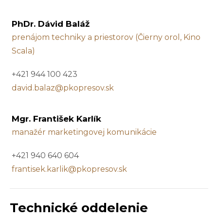
PhDr. Dávid Baláž
prenájom techniky a priestorov (Čierny orol, Kino
Scala)
+421 944 100 423
david.balaz@pkopresov.sk
Mgr. František Karlík
manažér marketingovej komunikácie
+421 940 640 604
frantisek.karlik@pkopresov.sk
Technické oddelenie