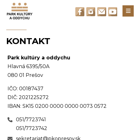
Otvori
KONTAKT
Park kultúry a oddychu
Hlavná 6395/50A
080 01 Prešov
IČO: 00187437
DIČ: 2021225272
IBAN: SK15 0200 0000 0000 0073 0572
051/7723741
051/7723742
sekretariat@pkopresov.sk