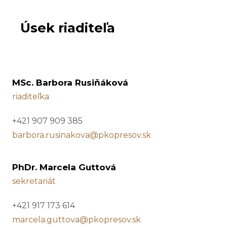
Úsek riaditeľa
MSc. Barbora Rusiňáková
riaditeľka
+421 907 909 385
barbora.rusinakova@pkopresov.sk
PhDr. Marcela Guttová
sekretariát
+421 917 173 614
marcela.guttova@pkopresov.sk