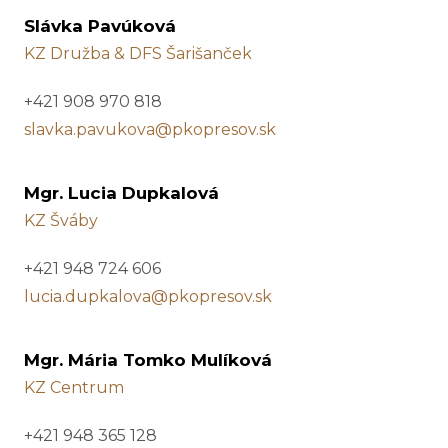
Slávka Pavúková
KZ Družba & DFS Šarišanček
+421 908 970 818
slavka.pavukova@pkopresov.sk
Mgr. Lucia Dupkalová
KZ Šváby
+421 948 724 606
lucia.dupkalova@pkopresov.sk
Mgr. Mária Tomko Mulíková
KZ Centrum
+421 948 365 128