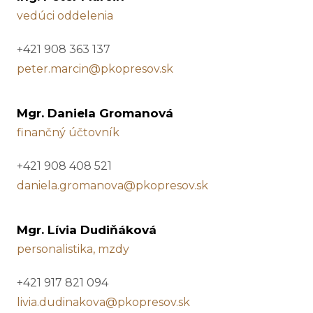
vedúci oddelenia
+421 908 363 137
peter.marcin@pkopresov.sk
Mgr. Daniela Gromanová
finančný účtovník
+421 908 408 521
daniela.gromanova@pkopresov.sk
Mgr. Lívia Dudiňáková
personalistika, mzdy
+421 917 821 094
livia.dudinakova@pkopresov.sk