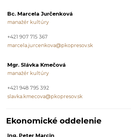
Bc. Marcela Jurčenková
manažér kultúry
+421 907 715 367
marcela.jurcenkova@pkopresov.sk
Mgr. Slávka Kmečová
manažér kultúry
+421 948 795 392
slavka.kmecova@pkopresov.sk
Ekonomické oddelenie
Ing. Peter Marcin