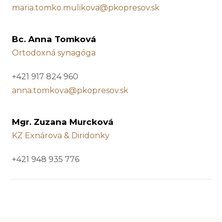
maria.tomko.mulikova@pkopresov.sk
Bc. Anna Tomková
Ortodoxná synagóga
+421 917 824 960
anna.tomkova@pkopresov.sk
Mgr. Zuzana Murcková
KZ Exnárova & Diridonky
+421 948 935 776