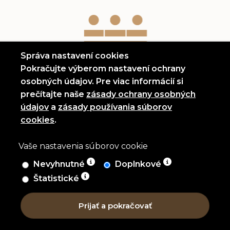
Správa nastavení cookies
Pokračujte výberom nastavení ochrany
osobných údajov. Pre viac informácií si
prečítajte naše
zásady ochrany osobných
(otvorí sa v novom okne)
údajov
a
zásady používania súborov
(otvorí sa v novom okne)
cookies
.
Vaše nastavenia súborov cookie
Nevyhnutné
Doplnkové
Povoliť iba nevyhnutné súbory cookie
Povoliť iba doplnkové súbory 
Štatistické
Povoliť všetky súbory cookie
© 2026 PKO Prešov. All Rights Reserved.
Vyhlásenie o prístupnosti
Vyhlásenie o ochrane
osobných údajov