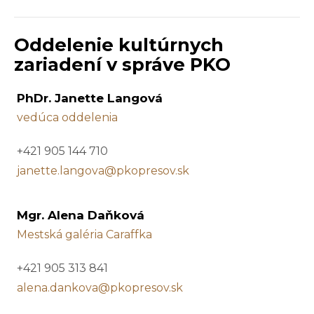
Oddelenie kultúrnych
zariadení v správe PKO
PhDr. Janette Langová
vedúca oddelenia
+421 905 144 710
janette.langova@pkopresov.sk
Mgr. Alena Daňková
Mestská galéria Caraffka
+421 905 313 841
alena.dankova@pkopresov.sk