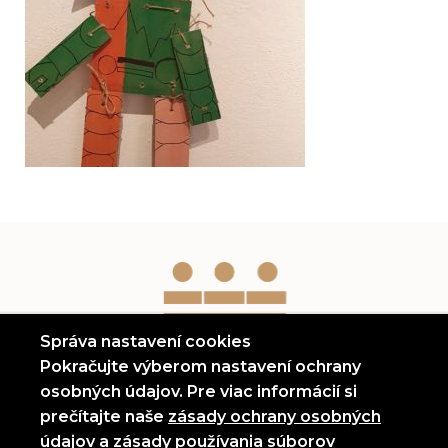
Správa nastavení cookies
Pokračujte výberom nastavení ochrany
osobných údajov. Pre viac informácií si
prečítajte naše
zásady ochrany osobných
(otvorí sa v novom okne)
údajov
a
zásady používania súborov