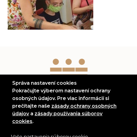
Správa nastavení cookies
Pokračujte výberom nastavení ochrany
osobných údajov. Pre viac informácií si
prečítajte naše
zásady ochrany osobných
(otvorí sa v novom okne)
údajov
a
zásady používania súborov
(otvorí sa v novom okne)
cookies
.
Vaše nastavenia súborov cookie