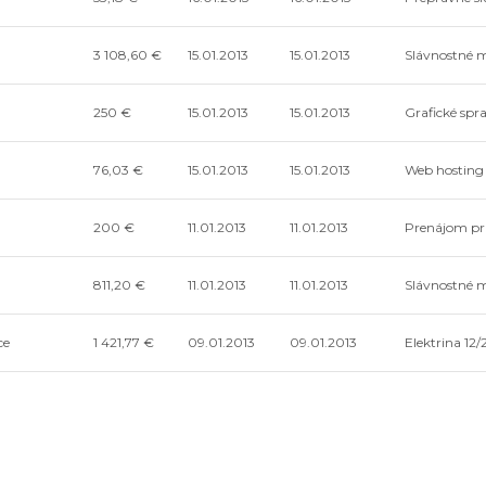
3 108,60 €
15.01.2013
15.01.2013
Slávnostné m
250 €
15.01.2013
15.01.2013
Grafické spr
76,03 €
15.01.2013
15.01.2013
Web hosting
200 €
11.01.2013
11.01.2013
Prenájom pri
811,20 €
11.01.2013
11.01.2013
Slávnostné m
ce
1 421,77 €
09.01.2013
09.01.2013
Elektrina 12
á