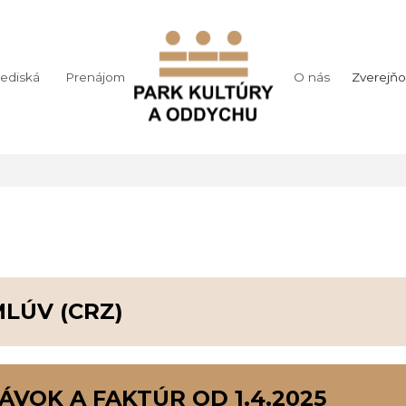
rediská
Prenájom
O nás
Zverejňo
LÚV (CRZ)
VOK A FAKTÚR OD 1.4.2025