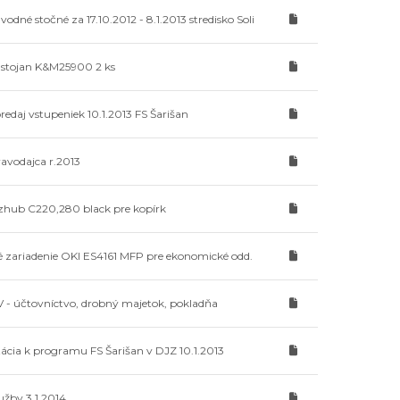
odné stočné za 17.10.2012 - 8.1.2013 stredisko Soli
 stojan K&M25900 2 ks
redaj vstupeniek 10.1.2013 FS Šarišan
avodajca r.2013
zhub C220,280 black pre kopírk
 zariadenie OKI ES4161 MFP pre ekonomické odd.
 - účtovníctvo, drobný majetok, pokladňa
ácia k programu FS Šarišan v DJZ 10.1.2013
užby 3.1.2014