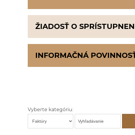
ZVEREJŇOVANIE OBJEDNÁVOK A FAKT
ŽIADOSŤ O SPRÍSTUPNEN
ŽIADOSŤ O SPRÍSTUPNENIE INFORMÁCI
INFORMAČNÁ POVINNOSŤ
INFORMAČNÁ POVINNOSŤ O REKLAME
Vyberte kategóriu: