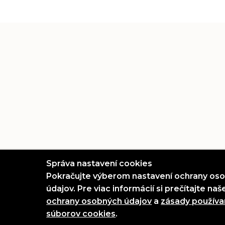
Správa nastavení cookies
Pokračujte výberom nastavení ochrany os
údajov. Pre viac informácií si prečítajte na
(otvorí sa v novo
ochrany osobných údajov
a
zásady používa
© 2026 PKO Prešov. All Rights Reserved.
(otvorí sa v novom okne)
súborov cookies
.