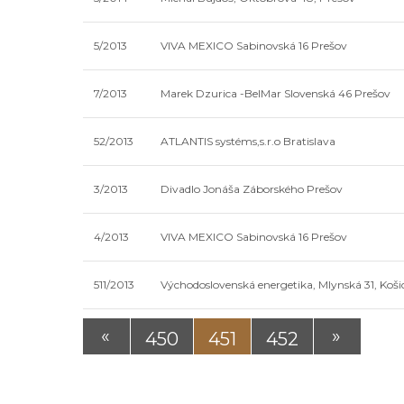
5/2013
VIVA MEXICO Sabinovská 16 Prešov
7/2013
Marek Dzurica -BelMar Slovenská 46 Prešov
52/2013
ATLANTIS systéms,s.r.o Bratislava
3/2013
Divadlo Jonáša Záborského Prešov
4/2013
VIVA MEXICO Sabinovská 16 Prešov
511/2013
Východoslovenská energetika, Mlynská 31, Koši
«
»
450
451
452
Prvá
Posledn