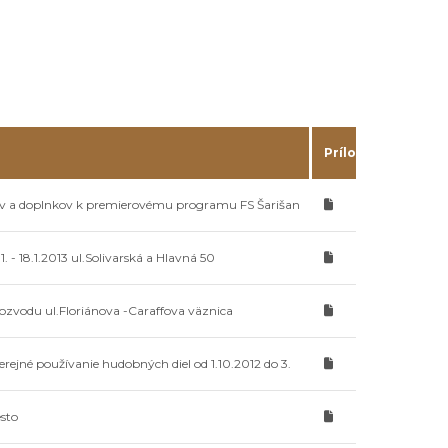
Príloha
ov a doplnkov k premierovému programu FS Šarišan
1. - 18.1.2013 ul.Solivarská a Hlavná 50
kozvodu ul.Floriánova -Caraffova väznica
erejné používanie hudobných diel od 1.10.2012 do 3.
sto