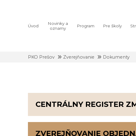
Novinky a
Úvod
Program
Pre školy
St
oznamy
PKO Prešov
Zverejňovanie
Dokumenty
CENTRÁLNY REGISTER ZM
CENTRÁLNY REGISTER ZMLÚV (CRZ)
ZVEREJŇOVANIE OBJEDNÁ