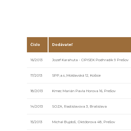
Číslo
Dodávateľ
16/2013
Jozef Karahuta - CIPISEK Podhradík 9 Prešov
17/2013
SPP,a.s.,Moldavská 12, Košice
18/2013
Kmec Marián Pavla Horova 16, Prešov
14/2013
SOZA, Rastislavova 3, Bratislava
15/2013
Michal Bujdoš, Októbrova 48, Prešov