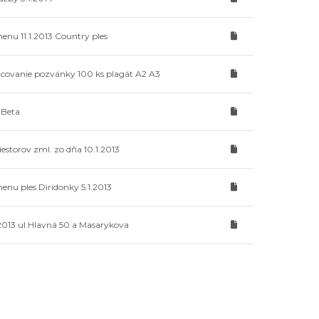
enu 11.1.2013 Country ples
acovanie pozvánky 100 ks plagát A2 A3
 Beta
estorov zml. zo dňa 10.1.2013
enu ples Diridonky 5.1.2013
/2013 ul.Hlavná 50 a Masarykova