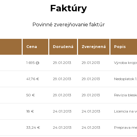
Faktúry
Povinné zverejňovanie faktúr
Cena
Doručená
Zverejnená
Popis
1 695 @
29.01.2013
29.01.2013
Výroba kroj
41,76 €
29.01.2013
29.01.2013
Nedoplatok 1.
50 €
29.01.2013
29.01.2013
Revízia bles
18 €
24.01.2013
24.01.2013
Licencia na v
33,24 €
24.01.2013
24.01.2013
Preprava me