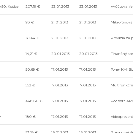
 50, Košice
207,19 €
23.01.2013
23.01.2013
Vyúčtovanie v
98 €
21.01.2013
21.01.2013
Mikrofónový
69,44 €
21.01.2013
21.01.2013
Provízia za p
14,21 €
20.01.2013
20.01.2013
Finančný spr
50,69 €
17.01.2013
17.01.2013
Toner KMI Bi
552 €
17.01.2013
17.01.2013
Multifunkčné
448,80 €
17.01.2013
17.01.2013
Podpora APV
v
180 €
17.01.2013
17.01.2013
Videoprezent
53,18 €
16.01.2013
16.01.2013
Prepravné sl