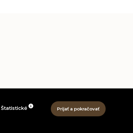
Štatistické
é súbory cookie
voliť všetky súbory cookie
upnosti
Vyhlásenie o ochrane osobných údajov