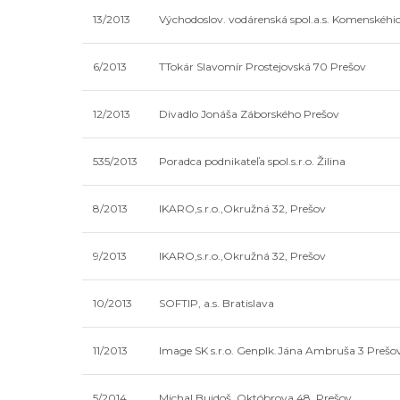
13/2013
Východoslov. vodárenská spol.a.s. Komenskéhio
6/2013
TTokár Slavomír Prostejovská 70 Prešov
12/2013
Divadlo Jonáša Záborského Prešov
535/2013
Poradca podnikateľa spol.s.r.o. Žilina
8/2013
IKARO,s.r.o.,Okružná 32, Prešov
9/2013
IKARO,s.r.o.,Okružná 32, Prešov
10/2013
SOFTIP, a.s. Bratislava
11/2013
Image SK s.r.o. Genplk.Jána Ambruša 3 Prešo
5/2014
Michal Bujdoš, Októbrova 48, Prešov