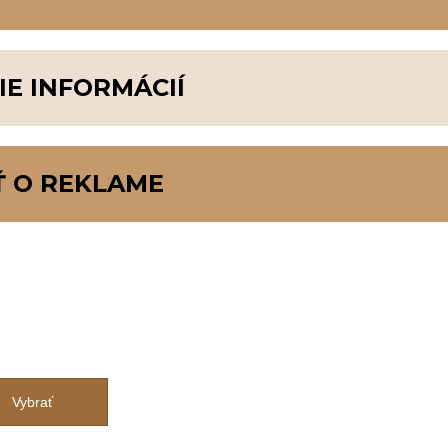
ÚR
IE INFORMÁCIÍ
Í
 O REKLAME