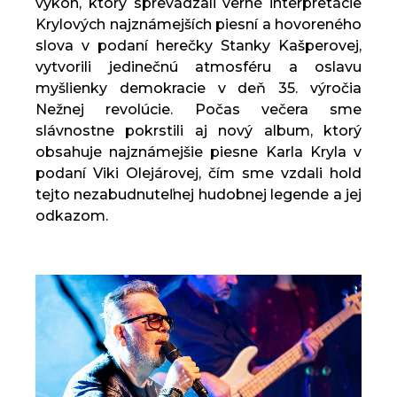
výkon, ktorý sprevádzali verné interpretácie
Krylových najznámejších piesní a hovoreného
slova v podaní herečky Stanky Kašperovej,
vytvorili jedinečnú atmosféru a oslavu
myšlienky demokracie v deň 35. výročia
Nežnej revolúcie. Počas večera sme
slávnostne pokrstili aj nový album, ktorý
obsahuje najznámejšie piesne Karla Kryla v
podaní Viki Olejárovej, čím sme vzdali hold
tejto nezabudnuteľnej hudobnej legende a jej
odkazom.