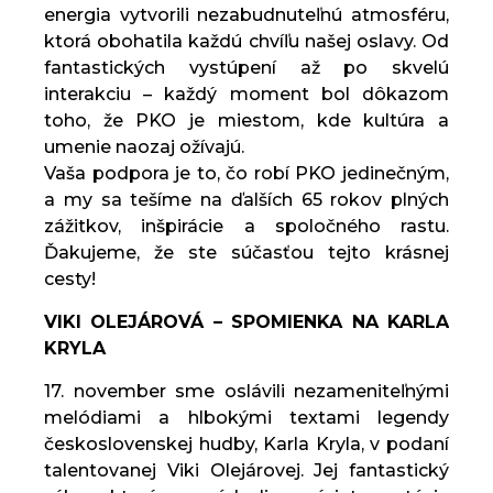
energia vytvorili nezabudnuteľnú atmosféru,
ktorá obohatila každú chvíľu našej oslavy. Od
fantastických vystúpení až po skvelú
interakciu – každý moment bol dôkazom
toho, že PKO je miestom, kde kultúra a
umenie naozaj ožívajú.
Vaša podpora je to, čo robí PKO jedinečným,
a my sa tešíme na ďalších 65 rokov plných
zážitkov, inšpirácie a spoločného rastu.
Ďakujeme, že ste súčasťou tejto krásnej
cesty!
VIKI OLEJÁROVÁ – SPOMIENKA NA KARLA
KRYLA
17. november sme oslávili nezameniteľnými
melódiami a hlbokými textami legendy
československej hudby, Karla Kryla, v podaní
talentovanej Viki Olejárovej. Jej fantastický