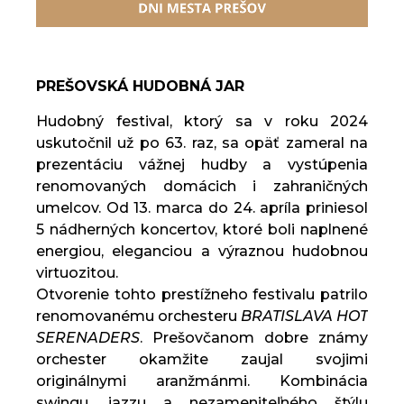
PREŠOVSKÁ HUDOBNÁ JAR
Hudobný festival, ktorý sa v roku 2024
uskutočnil už po 63. raz, sa opäť zameral na
prezentáciu vážnej hudby a vystúpenia
renomovaných domácich i zahraničných
umelcov. Od 13. marca do 24. apríla priniesol
5 nádherných koncertov, ktoré boli naplnené
energiou, eleganciou a výraznou hudobnou
virtuozitou.
Otvorenie tohto prestížneho festivalu patrilo
renomovanému orchesteru
BRATISLAVA HOT
SERENADERS
. Prešovčanom dobre známy
orchester okamžite zaujal svojimi
originálnymi aranžmánmi. Kombinácia
swingu, jazzu a nezameniteľného štýlu