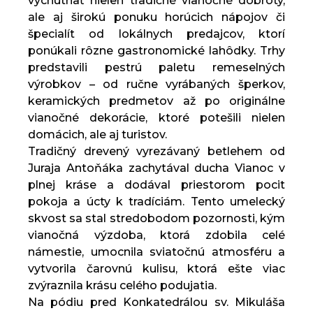
vychutnať nielen tradičné vianočné dobroty,
ale aj širokú ponuku horúcich nápojov či
špecialít od lokálnych predajcov, ktorí
ponúkali rôzne gastronomické lahôdky. Trhy
predstavili pestrú paletu remeselných
výrobkov – od ručne vyrábaných šperkov,
keramických predmetov až po originálne
vianočné dekorácie, ktoré potešili nielen
domácich, ale aj turistov.
Tradičný drevený vyrezávaný betlehem od
Juraja Antoňáka zachytával ducha Vianoc v
plnej kráse a dodával priestorom pocit
pokoja a úcty k tradíciám. Tento umelecký
skvost sa stal stredobodom pozornosti, kým
vianočná výzdoba, ktorá zdobila celé
námestie, umocnila sviatočnú atmosféru a
vytvorila čarovnú kulisu, ktorá ešte viac
zvýraznila krásu celého podujatia.
Na pódiu pred Konkatedrálou sv. Mikuláša