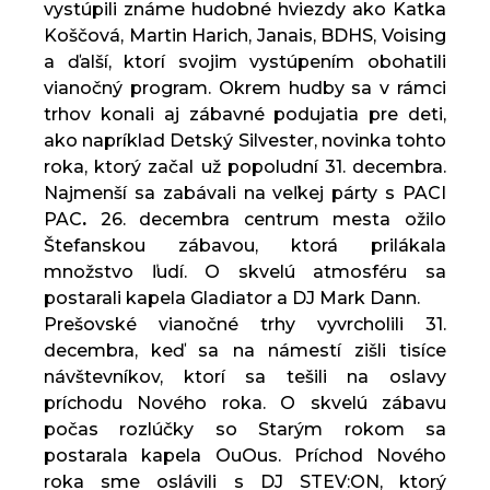
vystúpili známe hudobné hviezdy ako Katka
Koščová, Martin Harich, Janais, BDHS, Voising
a ďalší, ktorí svojim vystúpením obohatili
vianočný program. Okrem hudby sa v rámci
trhov konali aj zábavné podujatia pre deti,
ako napríklad Detský Silvester, novinka tohto
roka, ktorý začal už popoludní 31. decembra.
Najmenší sa zabávali na veľkej párty s PACI
PAC
.
26. decembra centrum mesta ožilo
Štefanskou zábavou, ktorá prilákala
množstvo ľudí. O skvelú atmosféru sa
postarali kapela Gladiator a DJ Mark Dann.
Prešovské vianočné trhy vyvrcholili 31.
decembra, keď sa na námestí zišli tisíce
návštevníkov, ktorí sa tešili na oslavy
príchodu Nového roka. O skvelú zábavu
počas rozlúčky so Starým rokom sa
postarala kapela OuOus. Príchod Nového
roka sme oslávili s DJ STEV:ON, ktorý