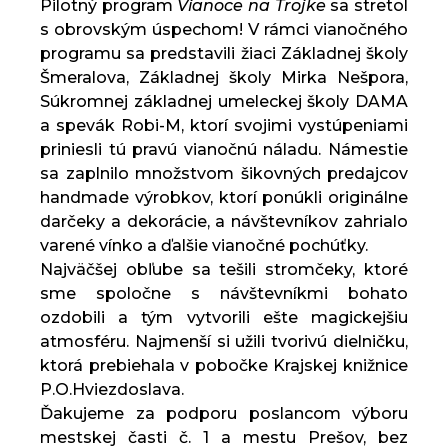
Pilotný program
Vianoce na Trojke
sa stretol
s obrovským úspechom! V rámci vianočného
programu sa predstavili žiaci Základnej školy
Šmeralova, Základnej školy Mirka Nešpora,
Súkromnej základnej umeleckej školy DAMA
a spevák Robi-M, ktorí svojimi vystúpeniami
priniesli tú pravú vianočnú náladu. Námestie
sa zaplnilo množstvom šikovných predajcov
handmade výrobkov, ktorí ponúkli originálne
darčeky a dekorácie, a návštevníkov zahrialo
varené vínko a ďalšie vianočné pochúťky.
Najväčšej obľube sa tešili stromčeky, ktoré
sme spoločne s návštevníkmi bohato
ozdobili a tým vytvorili ešte magickejšiu
atmosféru. Najmenší si užili tvorivú dielničku,
ktorá prebiehala v pobočke Krajskej knižnice
P.O.Hviezdoslava.
Ďakujeme za podporu poslancom výboru
mestskej časti č. 1 a mestu Prešov, bez