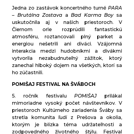
Jedna zo zastávok koncertného turné
PARA
– Brutálna Zostava
a
Bad Karma Boy
sa
uskutočnila aj v našich priestoroch. V
Čiernom orle rozprúdili fantastickú
atmosféru, roztancovali plný parket a
energiou nešetrili ani diváci. Vzájomná
interakcia medzi hudobníkmi a divákmi
vytvorila nezabudnuteľný zážitok, ktorý
zanechal hlboký dojem na všetkých, ktorí sa
ho zúčastnili.
POMIŠAJ FESTIVAL NA ŠVÁBOCH
5. ročník festivalu
POMIŠAJ
prilákal
mimoriadne vysoký počet návštevníkov. V
priestoroch Kultúrneho zariadenia Šváby sa
stretla komunita ľudí z Prešova a okolia,
ktorým je blízka téma udržateľnosti a
zodpovedného životného štýlu. Festival