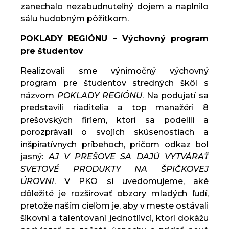
zanechalo nezabudnuteľný dojem a naplnilo
sálu hudobným pôžitkom.
POKLADY REGIÓNU – Výchovný program
pre študentov
Realizovali sme výnimočný výchovný
program pre študentov stredných škôl s
názvom
POKLADY REGIÓNU
. Na podujatí sa
predstavili riaditelia a top manažéri 8
prešovských firiem, ktorí sa podelili a
porozprávali o svojich skúsenostiach a
inšpiratívnych príbehoch, pričom odkaz bol
jasný:
AJ V PREŠOVE SA DAJÚ VYTVÁRAŤ
SVETOVÉ PRODUKTY NA ŠPIČKOVEJ
ÚROVNI
. V PKO si uvedomujeme, aké
dôležité je rozširovať obzory mladých ľudí,
pretože naším cieľom je, aby v meste ostávali
šikovní a talentovaní jednotlivci, ktorí dokážu