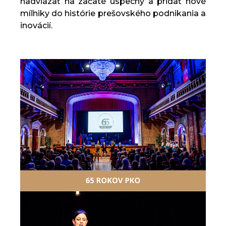
nadviazať na začaté úspechy a pridať nové
míľniky do histórie prešovského podnikania a
inovácií.