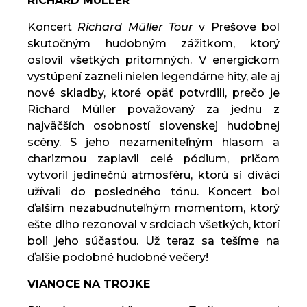
RICHARD MÜLLER
Koncert
Richard Müller Tour
v Prešove bol
skutočným hudobným zážitkom, ktorý
oslovil všetkých prítomných. V energickom
vystúpení zazneli nielen legendárne hity, ale aj
nové skladby, ktoré opäť potvrdili, prečo je
Richard Müller považovaný za jednu z
najväčších osobností slovenskej hudobnej
scény. S jeho nezameniteľným hlasom a
charizmou zaplavil celé pódium, pričom
vytvoril jedinečnú atmosféru, ktorú si diváci
užívali do posledného tónu. Koncert bol
ďalším nezabudnuteľným momentom, ktorý
ešte dlho rezonoval v srdciach všetkých, ktorí
boli jeho súčasťou. Už teraz sa tešíme na
ďalšie podobné hudobné večery!
VIANOCE NA TROJKE