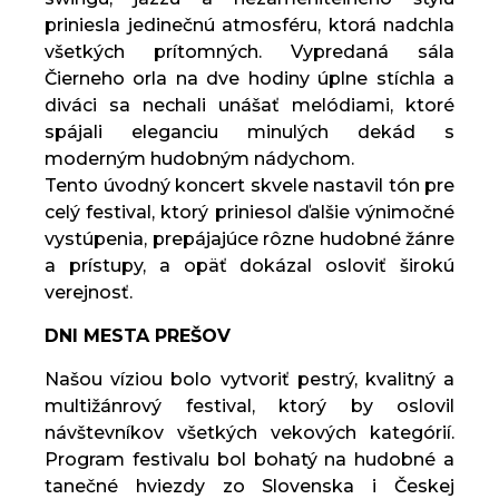
priniesla jedinečnú atmosféru, ktorá nadchla
všetkých prítomných. Vypredaná sála
Čierneho orla na dve hodiny úplne stíchla a
diváci sa nechali unášať melódiami, ktoré
spájali eleganciu minulých dekád s
moderným hudobným nádychom.
Tento úvodný koncert skvele nastavil tón pre
celý festival, ktorý priniesol ďalšie výnimočné
vystúpenia, prepájajúce rôzne hudobné žánre
a prístupy, a opäť dokázal osloviť širokú
verejnosť.
DNI MESTA PREŠOV
Našou víziou bolo vytvoriť pestrý, kvalitný a
multižánrový festival, ktorý by oslovil
návštevníkov všetkých vekových kategórií.
Program festivalu bol bohatý na hudobné a
tanečné hviezdy zo Slovenska i Českej