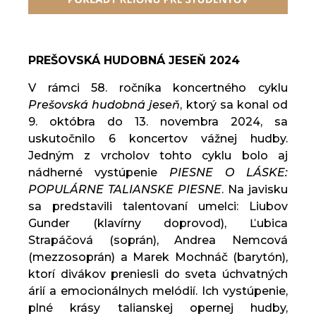
PREŠOVSKÁ HUDOBNÁ JESEŇ 2024
V rámci 58. ročníka koncertného cyklu
Prešovská hudobná jeseň
, ktorý sa konal od
9. októbra do 13. novembra 2024, sa
uskutočnilo 6 koncertov vážnej hudby.
Jedným z vrcholov tohto cyklu bolo aj
nádherné vystúpenie
PIESNE O LÁSKE:
POPULÁRNE TALIANSKE PIESNE
. Na javisku
sa predstavili talentovaní umelci: Liubov
Gunder (klavírny doprovod), Ľubica
Strapáčová (soprán), Andrea Nemcová
(mezzosoprán) a Marek Mochnáč (barytón),
ktorí divákov preniesli do sveta úchvatných
árií a emocionálnych melódií. Ich vystúpenie,
plné krásy talianskej opernej hudby,