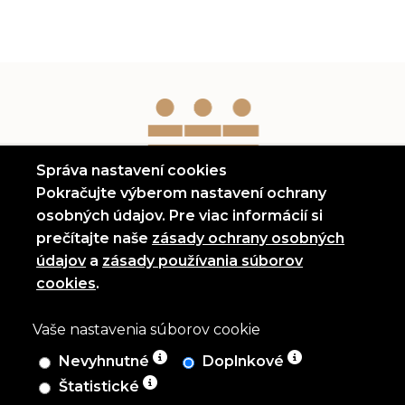
Správa nastavení cookies
Pokračujte výberom nastavení ochrany
osobných údajov. Pre viac informácií si
prečítajte naše
zásady ochrany osobných
(otvorí sa v novom okne)
údajov
a
zásady používania súborov
(otvorí sa v novom okne)
cookies
.
Vaše nastavenia súborov cookie
Nevyhnutné
Doplnkové
Povoliť iba nevyhnutné súbory cookie
Povoliť iba doplnkové súbory 
Štatistické