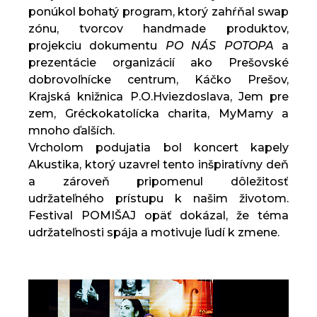
ponúkol bohatý program, ktorý zahŕňal swap
zónu, tvorcov handmade produktov,
projekciu dokumentu
PO NÁS POTOPA
a
prezentácie organizácií ako Prešovské
dobrovoľnícke centrum, Káčko Prešov,
Krajská knižnica P.O.Hviezdoslava, Jem pre
zem, Gréckokatolícka charita, MyMamy a
mnoho ďalších.
Vrcholom podujatia bol koncert kapely
Akustika, ktorý uzavrel tento inšpiratívny deň
a zároveň pripomenul dôležitosť
udržateľného prístupu k našim životom.
Festival POMIŠAJ opäť dokázal, že téma
udržateľnosti spája a motivuje ľudí k zmene.