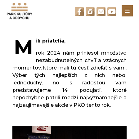
Otvori
M
ilí priatelia,
rok 2024 nám priniesol množstvo
nezabudnuteľných chvíľ a vzácnych
momentov, ktoré mali tú česť zdieľať s vami.
Výber tých najlepších z nich nebol
jednoduchý, no s radosťou vám
predstavujeme 14 podujatí, ktoré
nepochybne patrili medzi najvýznamnejšie a
najzaujímavejšie akcie v PKO tento rok.