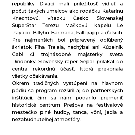
republiky. Diváci mali príležitosť vidieť a
počuť takých umelcov ako rodáčku Katarínu
Knechtovú, víťazku Česko Slovenskej
SuperStar Terezu Maškovú, kapelu Le
Payaco, Billyho Barmana, Fallgrapp a ďalších.
Pre najmenších bol pripravený obľúbený
škriatok Fíha Tralala, nechýbal ani Kúzelník
Gabi či trojnásobné majsterky sveta
Diridonky. Slovenský raper Separ prilákal do
centra rekordnú účasť, ktorá prekonala
všetky očakávania.
Okrem tradičných vystúpení na hlavnom
pódiu sa program rozšíril aj do partnerských
inštitúcií, čím sa nám podarilo premeniť
historické centrum Prešova na festivalové
mestečko plné hudby, tanca, vôní, jedla a
nezabudnuteľnej atmosféry.